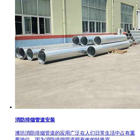
消防排烟管道安装
潍坊​消防排烟管道的应用广泛在人们日常生活中占有重
要地位，因为消防排烟管道能有效的转换室