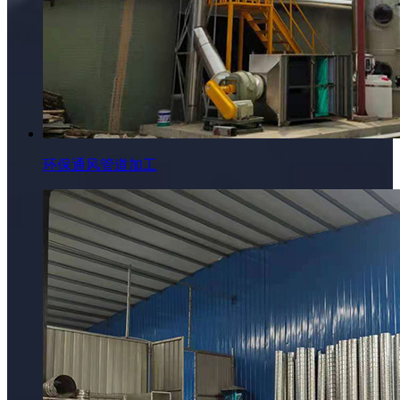
环保通风管道加工