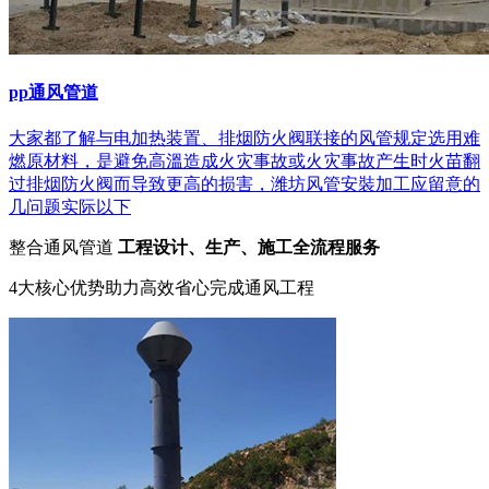
pp通风管道
大家都了解与电加热装置、排烟防火阀联接的风管规定选用难
燃原材料，是避免高溫造成火灾事故或火灾事故产生时火苗翻
过排烟防火阀而导致更高的损害，潍坊风管安裝加工应留意的
几问题实际以下
整合通风管道
工程设计、生产、施工全流程服务
4大核心优势助力高效省心完成通风工程