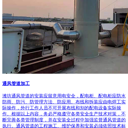
通风管道加工
潍坊通风管道的安装应留意用电安全，配电柜、配电柜应防水
防雨、防污、防管理方法、防应用。布线和拆装应由电焊工实
际操作，外行工作人员不可开展布线和别的配电设备实际操
作。根据以上内容，务必严格遵守各类安全生产技术对策，不
断完善各类管理制度，并在安装全过程中加强监督通风管道的
执行。通风管道的工程施工、维护保养和安装必须依照技术标