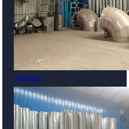
环保通风管道