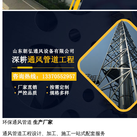
环保通风管道
生产厂家
通风管道工程设计、加工、施工一站式配套服务