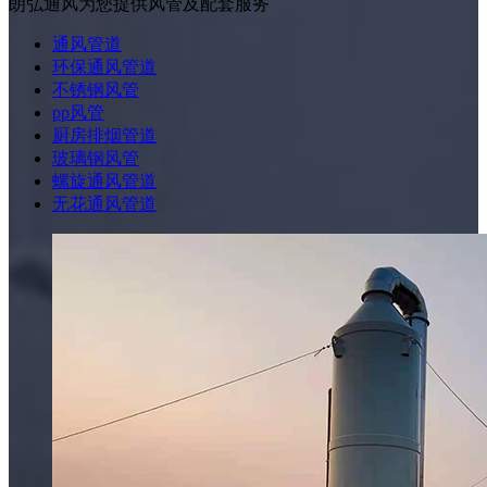
朗弘通风为您提供风管及配套服务
通风管道
环保通风管道
不锈钢风管
pp风管
厨房排烟管道
玻璃钢风管
螺旋通风管道
无花通风管道