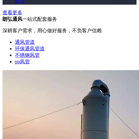
风管
查看更多
朗弘通风
一站式配套服务
深耕客户需求，用心做好服务，不负客户信赖
通风管道
环保通风管道
不锈钢风管
pp风管