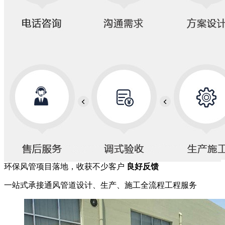
环保风管项目落地，收获不少客户
良好反馈
一站式承接通风管道设计、生产、施工全流程工程服务